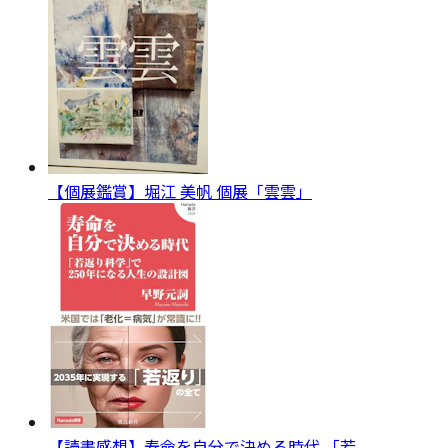
【個展鑑賞】堀江 美帆 個展「雲雲」
【読書感想】寿命を自分で決める時代 「若