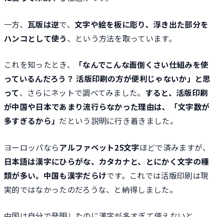
一方、
瓦版は逆
で、
文字や絵を板に彫り、浮き出た部分を
ハンコとして使う
、という方法を取っています。
これを知ったとき、
「なんでこんな面倒くさい仕組みを使
っているんだろう？ 活版印刷の方が便利じゃないか」と思
って
、さらにネットで調べてみました。
すると、活版印刷
が中国や日本であまり流行らなかった理由は、「文字数が
多すぎるから」
だという説明に行き着きました。
ヨーロッパなら
アルファベット25文字
ほどで済みますが、
日本語は漢字にひらがな、カタカナと、とにかく文字の種
類が多い。中国も漢字だらけ
です。これでは活版印刷は現
実的ではなかったのだろうな、と納得しました。
中国は自分で発明したのに漢字が多すぎて使えないと