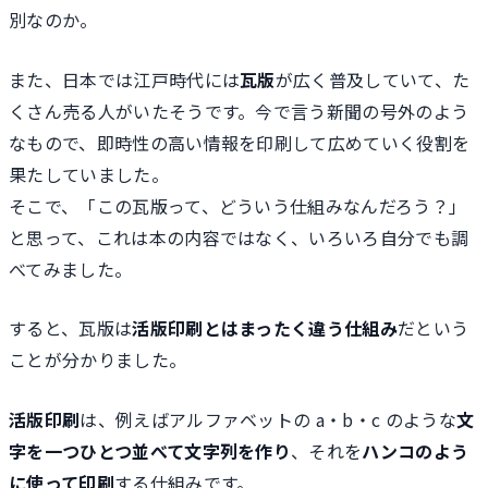
別なのか。
また、日本では江戸時代には
瓦版
が広く普及していて、た
くさん売る人がいたそうです。今で言う新聞の号外のよう
なもので、即時性の高い情報を印刷して広めていく役割を
果たしていました。
そこで、「この瓦版って、どういう仕組みなんだろう？」
と思って、これは本の内容ではなく、いろいろ自分でも調
べてみました。
すると、瓦版は
活版印刷とはまったく違う仕組み
だという
ことが分かりました。
活版印刷
は、例えばアルファベットの a・b・c のような
文
字を一つひとつ並べて文字列を作り
、それを
ハンコのよう
に使って印刷
する仕組みです。