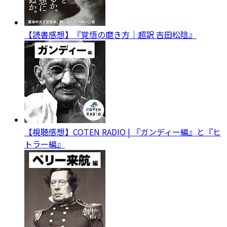
【読書感想】『覚悟の磨き方｜超訳 吉田松陰』
【視聴感想】COTEN RADIO | 『ガンディー編』と『ヒ
トラー編』