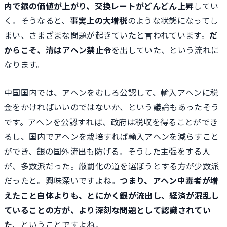
内で銀の価値が上がり、交換レートがどんどん上昇
してい
く。そうなると、
事実上の大増税
のような状態になってし
まい、さまざまな問題が起きていたと言われています。
だ
からこそ、清はアヘン禁止令
を出していた、という流れに
なります。
中国国内では、アヘンをむしろ公認して、輸入アヘンに税
金をかければいいのではないか、という議論もあったそう
です。アヘンを公認すれば、政府は税収を得ることができ
るし、国内でアヘンを栽培すれば輸入アヘンを減らすこと
ができ、銀の国外流出も防げる。そうした主張をする人
が、多数派だった。厳罰化の道を選ぼうとする方が少数派
だったと。興味深いですよね。
つまり、アヘン中毒者が増
えたこと自体よりも、とにかく銀が流出し、経済が混乱し
ていることの方が、より深刻な問題として認識されてい
た
、ということですよね。