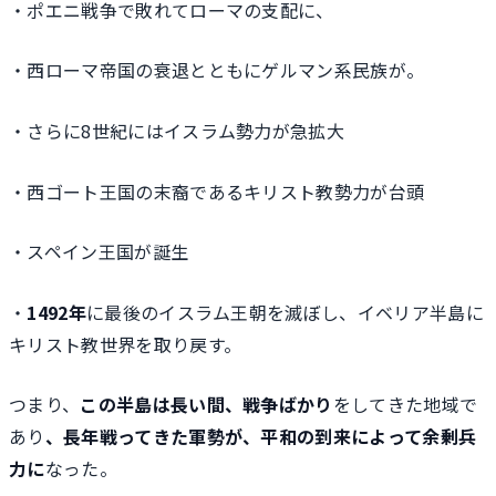
・ポエニ戦争で敗れてローマの支配に、
・西ローマ帝国の衰退とともにゲルマン系民族が。
・さらに8世紀にはイスラム勢力が急拡大
・西ゴート王国の末裔であるキリスト教勢力が台頭
・スペイン王国が誕生
・
1492年
に最後のイスラム王朝を滅ぼし、イベリア半島に
キリスト教世界を取り戻す。
つまり、
この半島は長い間、戦争ばかり
をしてきた地域で
あり
、長年戦ってきた軍勢が、平和の到来によって余剰兵
力に
なった。