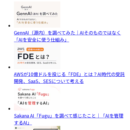
GennAI（源内）を調べてみた｜AIそのものではなく
「AIを安全に使う仕組み」
AWSが10億ドルを投じる「FDE」とは？AI時代の受託
開発、SaaS、SESについて考える
Sakana AI「Fugu」を調べて感じたこと｜「AIを管理
するAI」