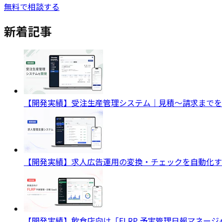
無料で相談する
新着記事
【開発実績】受注生産管理システム｜見積〜請求までを
【開発実績】求人広告運用の変換・チェックを自動化す
【開発実績】飲食店向け「FLRP 予実管理日報マネー