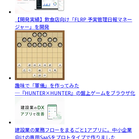
【開発実績】飲食店向け「FLRP 予実管理日報マネー
ジャー」を開発
趣味で「軍儀」を作ってみた
─『HUNTER×HUNTER』の盤上ゲームをブラウザ化
建設業の業務フローをまるごと1アプリに。中小企業
向けの専用SaaSをプロトタイプで作りました