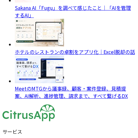
Sakana AI「Fugu」を調べて感じたこと｜「AIを管理
するAI」
ホテルのレストランの卓割をアプリ化｜Excel脱却の話
MeetのMTGから議事録、顧客・案件登録、見積提
案、AI解析、進捗管理、請求まで、すべて繋げるDX
サービス