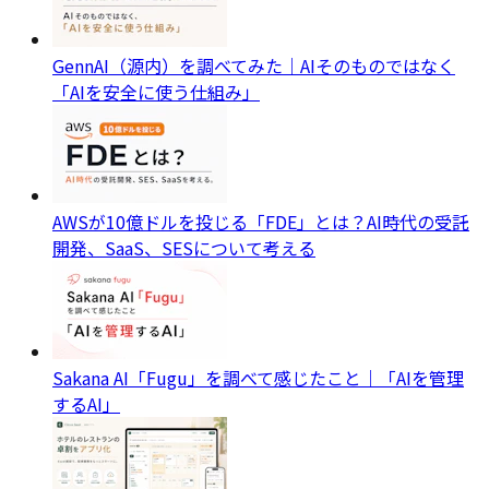
GennAI（源内）を調べてみた｜AIそのものではなく
「AIを安全に使う仕組み」
AWSが10億ドルを投じる「FDE」とは？AI時代の受託
開発、SaaS、SESについて考える
Sakana AI「Fugu」を調べて感じたこと｜「AIを管理
するAI」