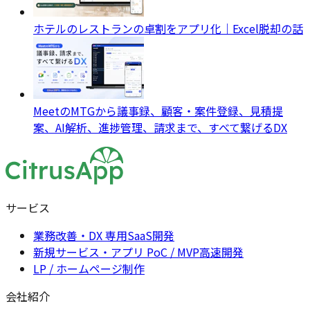
ホテルのレストランの卓割をアプリ化｜Excel脱却の話
MeetのMTGから議事録、顧客・案件登録、見積提
案、AI解析、進捗管理、請求まで、すべて繋げるDX
サービス
業務改善・DX 専用SaaS開発
新規サービス・アプリ PoC / MVP高速開発
LP / ホームページ制作
会社紹介