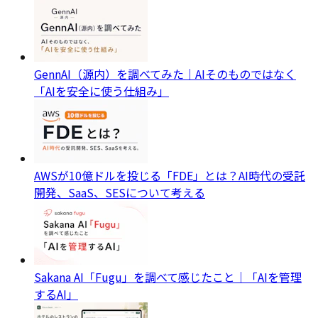
GennAI（源内）を調べてみた｜AIそのものではなく
「AIを安全に使う仕組み」
AWSが10億ドルを投じる「FDE」とは？AI時代の受託
開発、SaaS、SESについて考える
Sakana AI「Fugu」を調べて感じたこと｜「AIを管理
するAI」