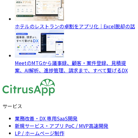
ホテルのレストランの卓割をアプリ化｜Excel脱却の話
MeetのMTGから議事録、顧客・案件登録、見積提
案、AI解析、進捗管理、請求まで、すべて繋げるDX
サービス
業務改善・DX 専用SaaS開発
新規サービス・アプリ PoC / MVP高速開発
LP / ホームページ制作