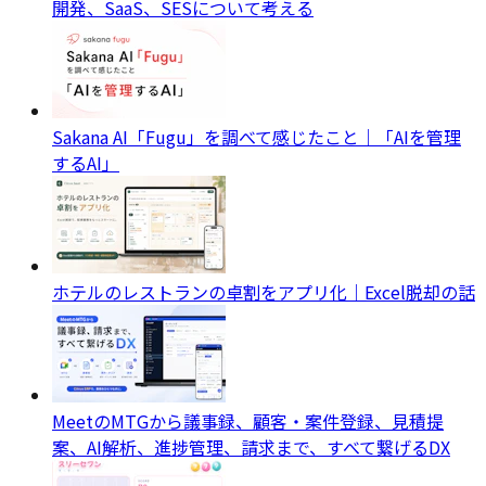
開発、SaaS、SESについて考える
Sakana AI「Fugu」を調べて感じたこと｜「AIを管理
するAI」
ホテルのレストランの卓割をアプリ化｜Excel脱却の話
MeetのMTGから議事録、顧客・案件登録、見積提
案、AI解析、進捗管理、請求まで、すべて繋げるDX