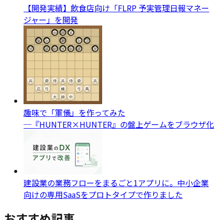
【開発実績】飲食店向け「FLRP 予実管理日報マネー
ジャー」を開発
趣味で「軍儀」を作ってみた
─『HUNTER×HUNTER』の盤上ゲームをブラウザ化
建設業の業務フローをまるごと1アプリに。中小企業
向けの専用SaaSをプロトタイプで作りました
おすすめ記事