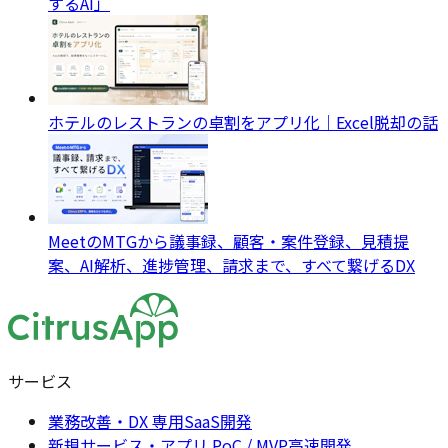
するAI」
ホテルのレストランの卓割をアプリ化｜Excel脱却の話
MeetのMTGから議事録、顧客・案件登録、見積提
案、AI解析、進捗管理、請求まで、すべて繋げるDX
サービス
業務改善・DX 専用SaaS開発
新規サービス・アプリ PoC / MVP高速開発