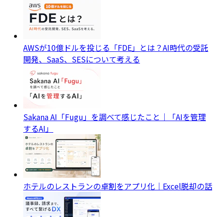
AWSが10億ドルを投じる「FDE」とは？AI時代の受託
開発、SaaS、SESについて考える
Sakana AI「Fugu」を調べて感じたこと｜「AIを管理
するAI」
ホテルのレストランの卓割をアプリ化｜Excel脱却の話