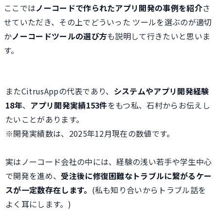
ここでは
ノーコードで作られたアプリ開発の事例を紹介
さ
せていただき、その上でどういった ツールを選ぶのが適切
か
ノーコードツールの選び方
も説明して行きたいと思いま
す。
またCitrusAppの代表であり、
システムやアプリ開発経験
18年
、
アプリ開発実績153件
をもつ私、石村からお伝えし
たいことがあります。
※開発実績数は、2025年12月現在の数値です。
実はノーコード会社の中には、経験の浅い若手や学生中心
で開発を進め、
受注後に修復困難なトラブルに繋がるケー
スが一定数存在します。
(私も知り合いからトラブル話を
よく耳にします。)