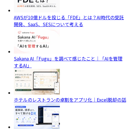
AWSが10億ドルを投じる「FDE」とは？AI時代の受託
開発、SaaS、SESについて考える
Sakana AI「Fugu」を調べて感じたこと｜「AIを管理
するAI」
ホテルのレストランの卓割をアプリ化｜Excel脱却の話