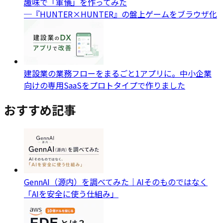
趣味で「軍儀」を作ってみた
─『HUNTER×HUNTER』の盤上ゲームをブラウザ化
建設業の業務フローをまるごと1アプリに。中小企業
向けの専用SaaSをプロトタイプで作りました
おすすめ記事
GennAI（源内）を調べてみた｜AIそのものではなく
「AIを安全に使う仕組み」