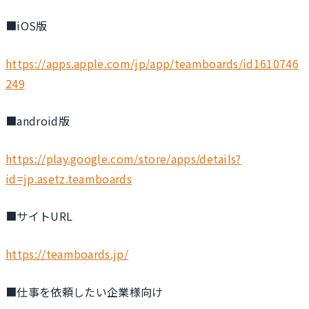
■iOS版
https://apps.apple.com/jp/app/teamboards/id1610746
249
■android版
https://play.google.com/store/apps/details?
id=jp.asetz.teamboards
■サイトURL
https://teamboards.jp/
■仕事を依頼したい企業様向け