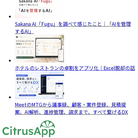
Sakana AI「Fugu」を調べて感じたこと｜「AIを管理
するAI」
ホテルのレストランの卓割をアプリ化｜Excel脱却の話
MeetのMTGから議事録、顧客・案件登録、見積提
案、AI解析、進捗管理、請求まで、すべて繋げるDX