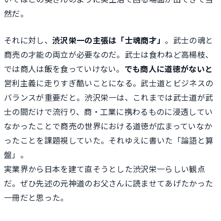
然だ。
それに対し、
渋沢栄一の主張は「士魂商才」
。武士の魂と
商売の才能の両立が必要なのだ。武士は食わねど高楊枝、
では商人は飯を食っていけない。
でも商人に道徳がないと
営利主義に走りすぎ酷いことになる。武士道とビジネスの
バランスが重要だと。渋沢栄一は、これまでは武士道が武
士の間だけで流行り、商・工業に携わるものに浸透してい
なかったことで商売の世界における道徳が広まっていなか
ったことを課題視していた。それゆえに書いた「論語と算
盤」。
実業界から日本を建て直そうとした渋沢栄一らしい観点
だ。ぜひ先述の元神道のお父さんに読ませてあげたかった
一冊だと思った。