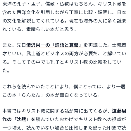
東洋の孔子・孟子、儒教・仏教はもちろん、キリスト教を
含めた西洋文化を引用しながら丁寧に比較・説明し、日本
の文化を解説してくれている。現在も海外の人に多く読ま
れている、素晴らしい本だと思う。
また、先日
渋沢栄一の「論語と算盤」
を
再読した。士魂商
才といい、武士道とビジネスの両方が必要だ、と解いてい
る。そしてその中でも孔子とキリスト教の比較をしてい
た。
これらを読んでいたことにより、僕にとっては、より一層
この本「らんたん」の本が面白くなっている。
本書ではキリスト教に関する話が常に出てくるが、
遠藤周
作の「沈黙」を
読んでいたおかげでキリスト教への視点が
一つ増え、読んでいない場合と比較しまた違った印象で読