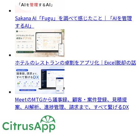
Sakana AI「Fugu」を調べて感じたこと｜「AIを管理
するAI」
ホテルのレストランの卓割をアプリ化｜Excel脱却の話
MeetのMTGから議事録、顧客・案件登録、見積提
案、AI解析、進捗管理、請求まで、すべて繋げるDX