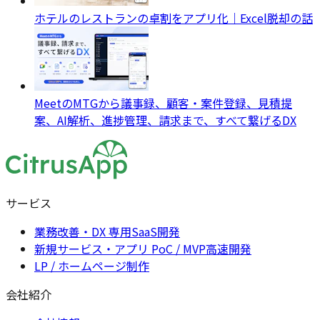
ホテルのレストランの卓割をアプリ化｜Excel脱却の話
MeetのMTGから議事録、顧客・案件登録、見積提
案、AI解析、進捗管理、請求まで、すべて繋げるDX
サービス
業務改善・DX 専用SaaS開発
新規サービス・アプリ PoC / MVP高速開発
LP / ホームページ制作
会社紹介