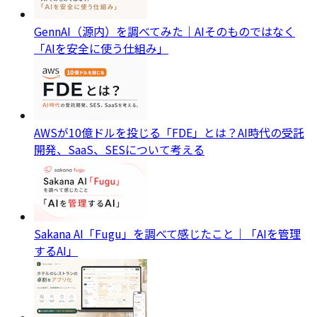
GennAI（源内）を調べてみた｜AIそのものではなく
「AIを安全に使う仕組み」
AWSが10億ドルを投じる「FDE」とは？AI時代の受託
開発、SaaS、SESについて考える
Sakana AI「Fugu」を調べて感じたこと｜「AIを管理
するAI」