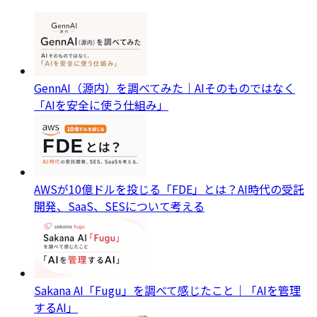
GennAI（源内）を調べてみた｜AIそのものではなく
「AIを安全に使う仕組み」
AWSが10億ドルを投じる「FDE」とは？AI時代の受託
開発、SaaS、SESについて考える
Sakana AI「Fugu」を調べて感じたこと｜「AIを管理
するAI」