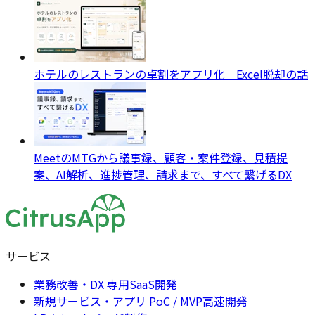
ホテルのレストランの卓割をアプリ化｜Excel脱却の話
MeetのMTGから議事録、顧客・案件登録、見積提
案、AI解析、進捗管理、請求まで、すべて繋げるDX
サービス
業務改善・DX 専用SaaS開発
新規サービス・アプリ PoC / MVP高速開発