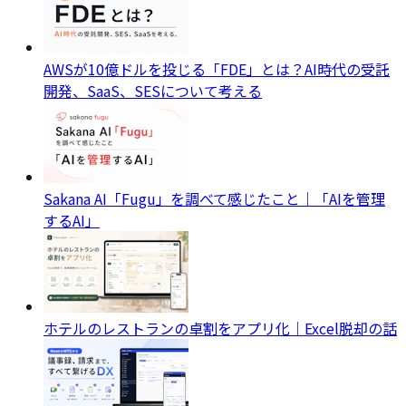
AWSが10億ドルを投じる「FDE」とは？AI時代の受託
開発、SaaS、SESについて考える
Sakana AI「Fugu」を調べて感じたこと｜「AIを管理
するAI」
ホテルのレストランの卓割をアプリ化｜Excel脱却の話