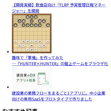
【開発実績】飲食店向け「FLRP 予実管理日報マネー
ジャー」を開発
趣味で「軍儀」を作ってみた
─『HUNTER×HUNTER』の盤上ゲームをブラウザ化
建設業の業務フローをまるごと1アプリに。中小企業
向けの専用SaaSをプロトタイプで作りました