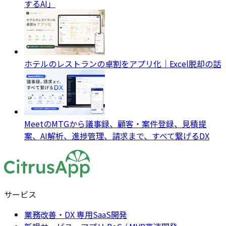
するAI」
ホテルのレストランの卓割をアプリ化｜Excel脱却の話
MeetのMTGから議事録、顧客・案件登録、見積提
案、AI解析、進捗管理、請求まで、すべて繋げるDX
サービス
業務改善・DX 専用SaaS開発