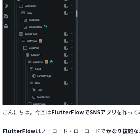
こんにちは。今回は
FlutterFlowでSNSアプリ
を作って
FlutterFlow
はノーコード・ローコードで
かなり複雑な