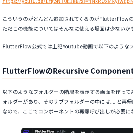
https://youtu.be/LYg5NT0E1e8?si=fjNxRUxMkyiwEp
こういうのがどんどん追加されてくるのがFlutterFl
ただこの機能についてはそんなに使える場面は少ないかも
FlutterFlow公式では上記Youtube動画で以
FlutterFlowのRecursive Compone
以下のようなフォルダーの階層を表示する画面を作って
ォルダーがあり、そのサブフォルダーの中には.... と再
なので、ここでコンポーネントの再帰呼び出しが必要に