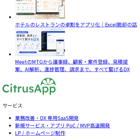
ホテルのレストランの卓割をアプリ化｜Excel脱却の話
MeetのMTGから議事録、顧客・案件登録、見積提
案、AI解析、進捗管理、請求まで、すべて繋げるDX
サービス
業務改善・DX 専用SaaS開発
新規サービス・アプリ PoC / MVP高速開発
LP / ホームページ制作