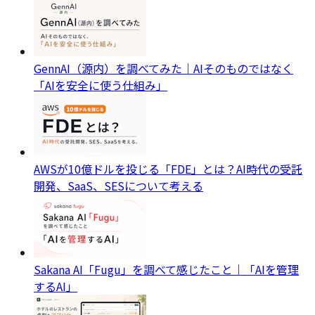
GennAI（源内）を調べてみた｜AIそのものではなく
「AIを安全に使う仕組み」
AWSが10億ドルを投じる「FDE」とは？AI時代の受託
開発、SaaS、SESについて考える
Sakana AI「Fugu」を調べて感じたこと｜「AIを管理
するAI」