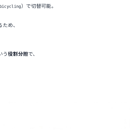
）で切替可能。
bicycling
るため、
いう
役割分担
で、