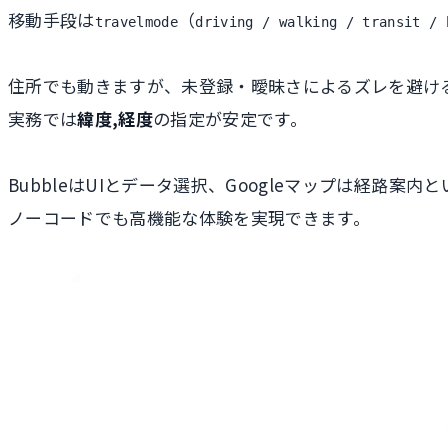
移動手段は
（
travelmode
driving / walking / transit / 
住所でも動きますが、未登録・曖昧さによるズレを避け
実務では
緯度,経度
の指定が安定です。
BubbleはUIとデータ選択、Googleマップは経路案内と
ノーコードでも高機能な体験を実現できます。