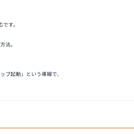
応です。
す方法。
eマップ起動」という導線で、