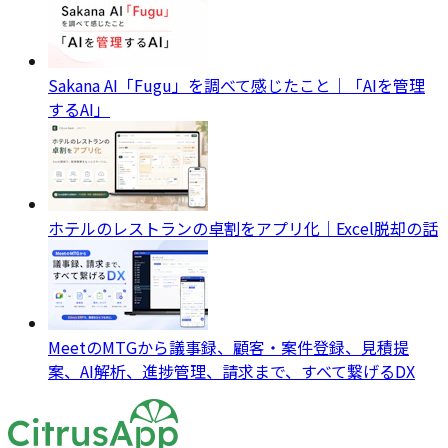
Sakana AI「Fugu」を調べて感じたこと｜「AIを管理
するAI」
ホテルのレストランの卓割をアプリ化｜Excel脱却の話
MeetのMTGから議事録、顧客・案件登録、見積提
案、AI解析、進捗管理、請求まで、すべて繋げるDX