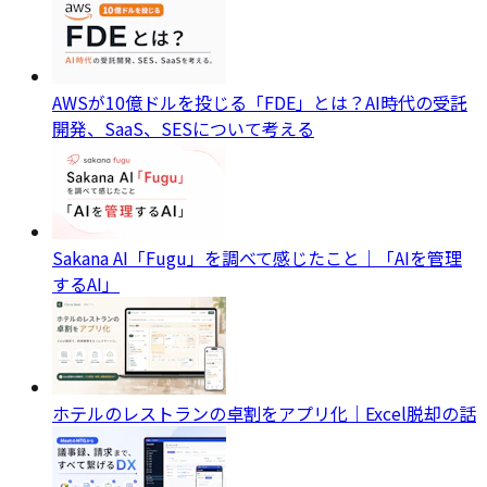
AWSが10億ドルを投じる「FDE」とは？AI時代の受託
開発、SaaS、SESについて考える
Sakana AI「Fugu」を調べて感じたこと｜「AIを管理
するAI」
ホテルのレストランの卓割をアプリ化｜Excel脱却の話